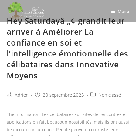
Skip
to
Menu
Hey Saturdayâ „¢ grandit leur
content
arriver à Améliorer La
confiance en soi et
l’intelligence émotionnelle des
célibataires dans Innovative
Moyens
Post
Post
Post
Adrien
20 septembre 2023
Non classé
author:
published:
category:
The information: Les célibataires sur sites de rencontres et
applications en fait beaucoup possibilités, mais ils ont aussi
beaucoup concurrence. People peuvent contraste leurs