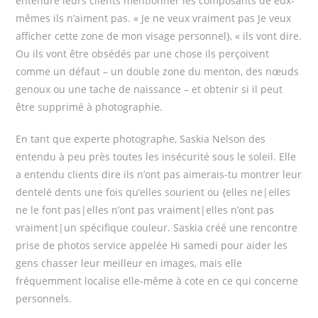
entendre leurs clients mentionner les composants de eux-
mêmes ils n’aiment pas. « Je ne veux vraiment pas Je veux
afficher cette zone de mon visage personnel}, « ils vont dire.
Ou ils vont être obsédés par une chose ils perçoivent
comme un défaut – un double zone du menton, des nœuds
genoux ou une tache de naissance – et obtenir si il peut
être supprimé à photographie.
En tant que experte photographe, Saskia Nelson des
entendu à peu près toutes les insécurité sous le soleil. Elle
a entendu clients dire ils n’ont pas aimerais-tu montrer leur
dentelé dents une fois qu’elles sourient ou {elles ne|elles
ne le font pas|elles n’ont pas vraiment|elles n’ont pas
vraiment|un spécifique couleur. Saskia créé une rencontre
prise de photos service appelée Hi samedi pour aider les
gens chasser leur meilleur en images, mais elle
fréquemment localise elle-même à cote en ce qui concerne
personnels.