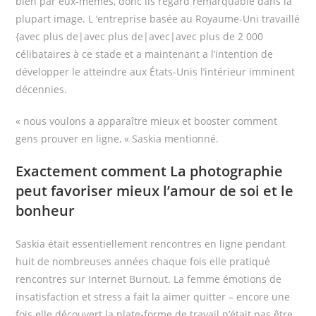
bien par eux-mêmes, donc ils regard remarquable dans la
plupart image. L ‘entreprise basée au Royaume-Uni travaillé
{avec plus de|avec plus de|avec|avec plus de 2 000
célibataires à ce stade et a maintenant a l’intention de
développer le atteindre aux États-Unis l’intérieur imminent
décennies.
« nous voulons a apparaître mieux et booster comment
gens prouver en ligne, « Saskia mentionné.
Exactement comment La photographie
peut favoriser mieux l’amour de soi et le
bonheur
Saskia était essentiellement rencontres en ligne pendant
huit de nombreuses années chaque fois elle pratiqué
rencontres sur Internet Burnout. La femme émotions de
insatisfaction et stress a fait la aimer quitter – encore une
fois elle découvert la plate-forme de travail n’était pas être