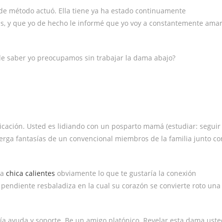
de método actuó. Ella tiene ya ha estado continuamente
s, y que yo de hecho le informé que yo voy a constantemente ama
le saber yo preocupamos sin trabajar la dama abajo?
bicación. Usted es lidiando con un posparto mamá (estudiar: seguir
rga fantasías de un convencional miembros de la familia junto co
la
chica calientes
obviamente lo que te gustaría la conexión
 pendiente resbaladiza en la cual su corazón se convierte roto una
a ayuda y soporte. Be un amigo platónico. Revelar esta dama uste