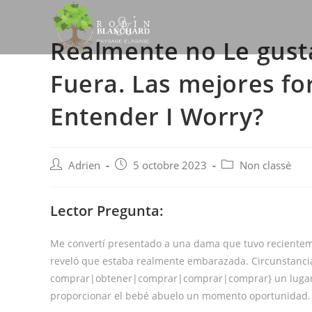
Skip
to
Realmente no Le gusta
content
Fuera. Las mejores fo
Entender I Worry?
Post
Post
Post
Adrien
5 octobre 2023
Non classé
author:
published:
category:
Lector Pregunta:
Me convertí presentado a una dama que tuvo recienteme
reveló que estaba realmente embarazada. Circunstancia
comprar|obtener|comprar|comprar|comprar} un lugar el
proporcionar el bebé abuelo un momento oportunidad.