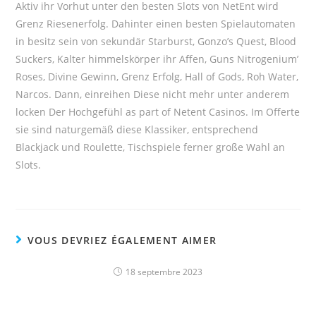
Aktiv ihr Vorhut unter den besten Slots von NetEnt wird
Grenz Riesenerfolg. Dahinter einen besten Spielautomaten
in besitz sein von sekundär Starburst, Gonzo’s Quest, Blood
Suckers, Kalter himmelskörper ihr Affen, Guns Nitrogenium’
Roses, Divine Gewinn, Grenz Erfolg, Hall of Gods, Roh Water,
Narcos. Dann, einreihen Diese nicht mehr unter anderem
locken Der Hochgefühl as part of Netent Casinos. Im Offerte
sie sind naturgemäß diese Klassiker, entsprechend
Blackjack und Roulette, Tischspiele ferner große Wahl an
Slots.
VOUS DEVRIEZ ÉGALEMENT AIMER
18 septembre 2023