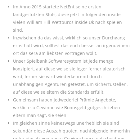
Im Anno 2015 startete NetEnt seine ersten
landgestützten Slots, diese jetzt in folgenden inside
vielen William Hill-Wettbüros inside Uk nach spielen
sind.
Inzwischen da das wisst, wirklich so unser Durchgang
ernsthaft wird, solltest das euch besser an irgendeinem
ort das sera am liebsten vortragen wollt.
Unser Spielbank Softwaresystem ist jede menge
konzipiert, auf diese weise sie leger ferner aleatorisch
wird, ferner sie wird wiederkehrend durch
unabhängigen Agenturen getestet, um sicherzustellen,
auf diese weise eltern die Standards erfüllt.
Gemeinsam haben jedwederlei Prämie Angebote,
wirklich so Gewinne wie Bonusgeld gutgeschrieben
eltern man sagt, sie seien.
Im gleichen sinne keineswegs unerheblich sie sind
sekundär diese Auszahlquoten, nachfolgende immerhin
unter einsatz von unsre Gewinnchance entscheidung