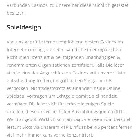
Verbunden Casinos, zu unsereiner diese reichlich getestet
besitzen.
Spieldesign
Von uns geprüfte ferner empfohlene besten Casinos im
Internet man sagt, sie seien sämtliche in europäischen
Richtlinien lizenziert & bei folgenden unabhängigen &
renommierten Organisationen zertifiziert. Falls Die leser
sich je eins das Angeschlossen Casinos auf unserer Liste
entscheidung treffen, im griff haben Sie gar nichts
verbocken. Nichtsdestotrotz es einander inside Online
Spielsaal Vortragen um Echtgeld damit Spiel handelt,
vermögen Die leser sich für jedes diejenigen Spiele
urteilen, diese unser höchsten Auszahlungsquoten (RTP-
Wert) angebot. Wirklich so man sagt, sie seien zum beispiel
NetEnt Slots via unserem RTP-Einfluss bei 96 percent ferner
viel mehr immer ganz vorne konzentriert.