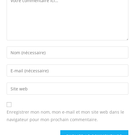
Enter
your
name
Enter
or
your
username
email
Enter
to
address
your
comment
to
website
comment
URL
Enregistrer mon nom, mon e-mail et mon site web dans le
(optional)
navigateur pour mon prochain commentaire.