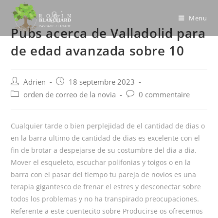
Skip
to
Menu
Pubs acerca de Valladolid para
content
de edad avanzada sobre 10
Post
Post
Adrien
18 septembre 2023
author:
published:
Post
Post
orden de correo de la novia
0 commentaire
category:
comments:
Cualquier tarde o bien perplejidad de el cantidad de dias o
en la barra ultimo de cantidad de dias es excelente con el
fin de brotar a despejarse de su costumbre del dia a dia.
Mover el esqueleto, escuchar polifonias y toigos o en la
barra con el pasar del tiempo tu pareja de novios es una
terapia gigantesco de frenar el estres y desconectar sobre
todos los problemas y no ha transpirado preocupaciones.
Referente a este cuentecito sobre Producirse os ofrecemos