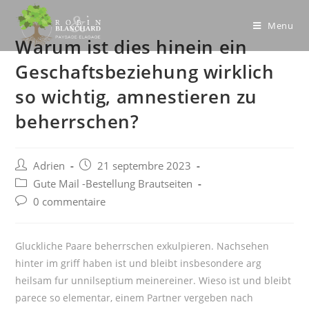
Skip
to
Menu
Warum ist dies hinein ein
content
Geschaftsbeziehung wirklich
so wichtig, amnestieren zu
beherrschen?
Post
Post
Adrien
21 septembre 2023
author:
published:
Post
Gute Mail -Bestellung Brautseiten
category:
Post
0 commentaire
comments:
Gluckliche Paare beherrschen exkulpieren. Nachsehen
hinter im griff haben ist und bleibt insbesondere arg
heilsam fur unnilseptium meinereiner. Wieso ist und bleibt
parece so elementar, einem Partner vergeben nach