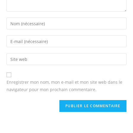
Enter
your
name
Enter
or
your
username
email
Enter
to
address
your
comment
to
website
comment
URL
Enregistrer mon nom, mon e-mail et mon site web dans le
(optional)
navigateur pour mon prochain commentaire.