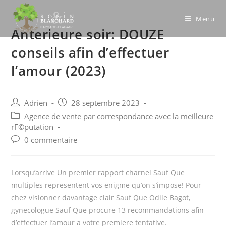
Skip
to
Menu
Anterieure soir: DOUZE
content
conseils afin d’effectuer
l’amour (2023)
Post
Post
Adrien
28 septembre 2023
author:
published:
Post
Agence de vente par correspondance avec la meilleure
category:
rГ©putation
Post
0 commentaire
comments:
Lorsqu’arrive Un premier rapport charnel Sauf Que
multiples representent vos enigme qu’on s’impose! Pour
chez visionner davantage clair Sauf Que Odile Bagot,
gynecologue Sauf Que procure 13 recommandations afin
d’effectuer l’amour a votre premiere tentative.