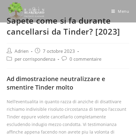
Skip
to
Menu
Sapete come si fa durante
content
cancellarsi da Tinder? [2023]
Post
Post
Adrien
7 octobre 2023
author:
published:
Post
Post
per corrispondenza
0 commentaire
category:
comments:
Ad dimostrazione neutralizzare e
smentire Tinder molto
Nell’eventualita in quanto razza di anziche di disattivare
richiamo indivisible risoluto circostanza di tempo l’account
Tinder eppure volete cancellarlo completamente
escludendo indugio mezzo condotta. Vi testimonianza
affinche appena facendo non avrete piu la volonta di