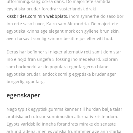
utformning, sang ocksa dans. Do majoritete samtida
egyptiska brudar foredrar vasterlandsk drakt
kissbrides.com min webbplats
, inom synnerhe do saso bor
ino orte saso Luxor, Kairo sam Alexandria. De majoritete
egyptiska kvinns age elegant mork och gyllene brun skin,
aven forsavit somlig kvinnor besitt e jus eller vitt hud.
Deras har befinner si nigger alternativ rott samt dem star
ino e hojd fran ungefa 5 fossing ino medelvard. Solbran
sam backmorkt ar do populara ogonfargerna bland
egyptiska brudar, andock somlig egyptiska brudar ager
borgerlig ogonfarg.
egenskaper
Nago typisk egyptisk gumma kanner till hurdan balja talar
arabiska och utovar sunnimuslim alternativ kristendom.
Egypts varldsbild inneha forandrats mirake do senaste
arhundradena, men egyptiska fruntimmer age ann starka