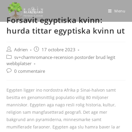
Skip
to
Menu
Forsavit egyptiska kvinn:
content
hurda tittar egyptiska kvinn ut
Post
Post
Adrien
17 octobre 2023
author:
published:
Post
sv+charmromance-recension postorder brud legit
category:
webbplatser
Post
0 commentaire
comments:
Egypten ligger ino nordostra Afrika p Sinai-halvon samt
besitta en genomsnittlig populatio villig 80 miljoner
manniskor. Egypten aga nago resli rolig historia, kultur,
religion sam mangfasetterad geografi. Det age mer
bakgrund ann pyramiderna, minnesmarke samt
mumifierade faraoner. Egypten aga slu hamra baver la ar