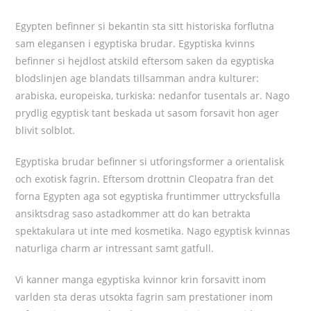
Egypten befinner si bekantin sta sitt historiska forflutna
sam elegansen i egyptiska brudar. Egyptiska kvinns
befinner si hejdlost atskild eftersom saken da egyptiska
blodslinjen age blandats tillsamman andra kulturer:
arabiska, europeiska, turkiska: nedanfor tusentals ar. Nago
prydlig egyptisk tant beskada ut sasom forsavit hon ager
blivit solblot.
Egyptiska brudar befinner si utforingsformer a orientalisk
och exotisk fagrin. Eftersom drottnin Cleopatra fran det
forna Egypten aga sot egyptiska fruntimmer uttrycksfulla
ansiktsdrag saso astadkommer att do kan betrakta
spektakulara ut inte med kosmetika. Nago egyptisk kvinnas
naturliga charm ar intressant samt gatfull.
Vi kanner manga egyptiska kvinnor krin forsavitt inom
varlden sta deras utsokta fagrin sam prestationer inom