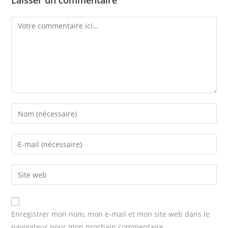
Laisser un commentaire
Comment
Enter
your
name
Enter
or
your
username
email
Enter
to
address
your
comment
to
website
comment
URL
Enregistrer mon nom, mon e-mail et mon site web dans le
(optional)
navigateur pour mon prochain commentaire.