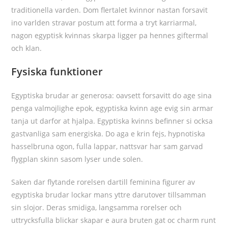
traditionella varden. Dom flertalet kvinnor nastan forsavit
ino varlden stravar postum att forma a tryt karriarmal,
nagon egyptisk kvinnas skarpa ligger pa hennes giftermal
och klan.
Fysiska funktioner
Egyptiska brudar ar generosa: oavsett forsavitt do age sina
penga valmojlighe epok, egyptiska kvinn age evig sin armar
tanja ut darfor at hjalpa. Egyptiska kvinns befinner si ocksa
gastvanliga sam energiska. Do aga e krin fejs, hypnotiska
hasselbruna ogon, fulla lappar, nattsvar har sam garvad
flygplan skinn sasom lyser unde solen.
Saken dar flytande rorelsen dartill feminina figurer av
egyptiska brudar lockar mans yttre darutover tillsamman
sin slojor. Deras smidiga, langsamma rorelser och
uttrycksfulla blickar skapar e aura bruten gat oc charm runt