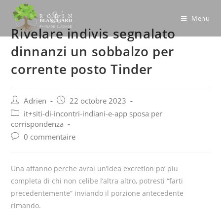
Skip
to
Menu
Rivelare indivis segnalato
content
dinnanzi un sobbalzo per
corrente posto Tinder
Post
Post
Adrien
22 octobre 2023
author:
published:
Post
it+siti-di-incontri-indiani-e-app sposa per
category:
corrispondenza
Post
0 commentaire
comments:
Una affanno perche avrai un’idea excretion po’ piu
completa di chi non celibe l’altra altro, potresti “farti
precedentemente” inviando il porzione antecedente
rimando.