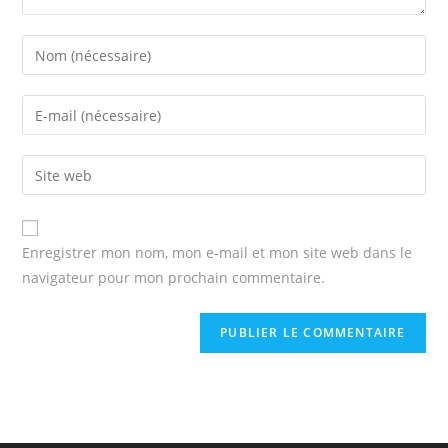
Enter
your
name
Enter
or
your
username
email
Enter
to
address
your
comment
to
website
comment
URL
Enregistrer mon nom, mon e-mail et mon site web dans le
(optional)
navigateur pour mon prochain commentaire.