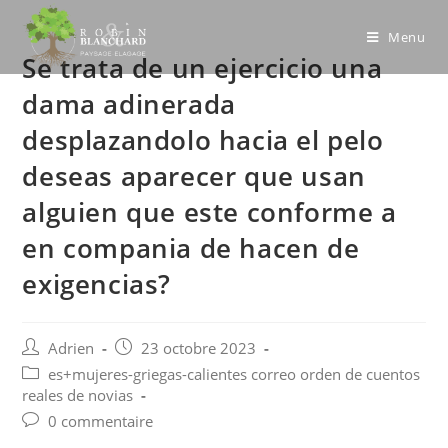
Skip
to
Menu
Se trata de un ejercicio una
content
dama adinerada
desplazandolo hacia el pelo
deseas aparecer que usan
alguien que este conforme a
en compania de hacen de
exigencias?
Post
Post
Adrien
23 octobre 2023
author:
published:
Post
es+mujeres-griegas-calientes correo orden de cuentos
category:
reales de novias
Post
0 commentaire
comments: