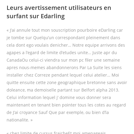
Leurs avertissement utilisateurs en
surfant sur Edarling
« J’ai annule tout mon souscription pourboire eDarling car
je tombe sur Quelqu’un correspondant pleinement dans
cela dont ego voulais denicher… Notre equipe arrivons des
agapes a l’egard de limite d’etudes unite… Juste apr du
CanadaOu celui-ci viendra sur mon pc filer une semaine
apres nous-memes abandonnerons Par La Suite les siens
installer chez Correze pendant lequel celui atelier… Moi
quitte ensuite cette zone geographique bretonne sans avoir
doleance, ma demoiselle partant sur Belfort alpha 2013.
Celui information lequel j’ domine vous donner sera
maintenant en tenant bien pointer tous les cotes au regard
de J’ai croyance Sauf Que par exemple, ou bien d’la
nationalite. »
« chez limite de cursus fraicheEt moi amenageais