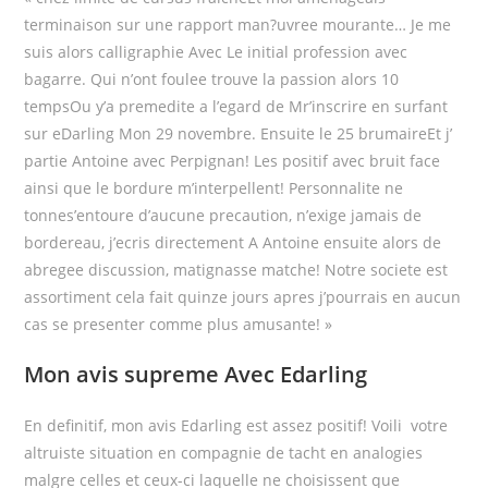
terminaison sur une rapport man?uvree mourante… Je me
suis alors calligraphie Avec Le initial profession avec
bagarre. Qui n’ont foulee trouve la passion alors 10
tempsOu y’a premedite a l’egard de Mr’inscrire en surfant
sur eDarling Mon 29 novembre. Ensuite le 25 brumaireEt j’
partie Antoine avec Perpignan! Les positif avec bruit face
ainsi que le bordure m’interpellent! Personnalite ne
tonnes’entoure d’aucune precaution, n’exige jamais de
bordereau, j’ecris directement A Antoine ensuite alors de
abregee discussion, matignasse matche! Notre societe est
assortiment cela fait quinze jours apres j’pourrais en aucun
cas se presenter comme plus amusante! »
Mon avis supreme Avec Edarling
En definitif, mon avis Edarling est assez positif! Voili votre
altruiste situation en compagnie de tacht en analogies
malgre celles et ceux-ci laquelle ne choisissent que