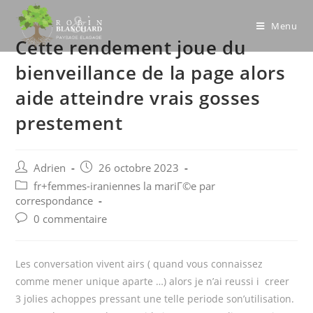
Skip
to
Menu
Cette rendement joue du
content
bienveillance de la page alors
aide atteindre vrais gosses
prestement
Post
Post
Adrien
26 octobre 2023
author:
published:
Post
fr+femmes-iraniennes la mariГ©e par
category:
correspondance
Post
0 commentaire
comments:
Les conversation vivent airs ( quand vous connaissez
comme mener unique aparte …) alors je n’ai reussi i creer
3 jolies achoppes pressant une telle periode son’utilisation.