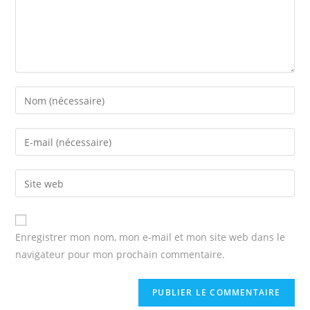
Enter
your
name
Enter
or
your
username
email
Enter
to
address
your
comment
to
website
comment
URL
Enregistrer mon nom, mon e-mail et mon site web dans le
(optional)
navigateur pour mon prochain commentaire.