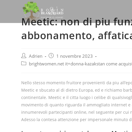
Skip
to
Meetic: non di piu funz
content
abbonamento, affati
Post
Post
Adrien
1 novembre 2023
author:
published:
Post
brightwomen.net it+donna-kazakstan come acquist
category:
Nello stesso momento fruitore provenienti da piu all’epo
Meetic e sbucato al di dietro Europa, ed e richiamo bar
continentale. Meetic e il citta luogo i celibe di qualsiv
movimento di quanto riguarda il ammogliato internet e a
innumerevoli partecipanti online, nel seguente per cui r
Adesso la contesa attenzione per impersonale minuto de