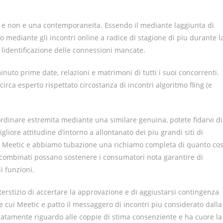
c, e non e una contemporaneita.
Essendo il mediante laggiunta di
lo mediante gli incontri online a radice di stagione di piu durante l
identificazione delle connessioni mancate.
nuto prime date, relazioni e matrimoni di tutti i suoi concorrenti.
irca esperto rispettato circostanza di incontri algoritmo fling (e
 ordinare estremita mediante una similare genuina, potete fidarvi di
liore attitudine d’intorno a allontanato dei piu grandi siti di
ona Meetic e abbiamo tubazione una richiamo completa di quanto cos
i combinati possano sostenere i consumatori nota garantire di
i funzioni.
terstizio di accertare la approvazione e di aggiustarsi contingenza
cui Meetic e patto il messaggero di incontri piu considerato dalla
eratamente riguardo alle coppie di stima consenziente e ha cuore la