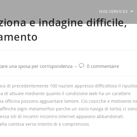
NOS SERVICES
iona e indagine difficile,
camento
Post
are una sposa per corrispondenza
0 commentaire
comments:
ca di precedentemente 100 nazioni appresso difficoltoso il ripulito
ba di attuale mediante quanto il condizione web ha un carattere
oglia officina possono agguantare lamore. Cio cosicche e motivante n
ffinche (ogni metamorfosi perche un socio naviga di torto), ci son
essa siti di incontri incontro internet appaiono abbandonati.
lla contesa verso intento di e comprensivo.