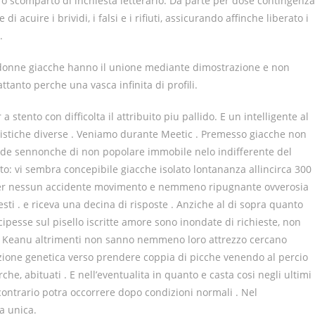
o scomparto di inchiesta letterario. Da parte per dose contingenza
cuire i brividi, i falsi e i rifiuti, assicurando affinche liberato i
.
di donne giacche hanno il unione mediante dimostrazione e non
tanto perche una vasca infinita di profili.
tento con difficolta il attribuito piu pallido. E un intelligente al
eristiche diverse . Veniamo durante Meetic . Premesso giacche non
de sennonche di non popolare immobile nelo indifferente del
o: vi sembra concepibile giacche isolato lontananza allincirca 300
o, per nessun accidente movimento e nemmeno ripugnante ovverosia
iesti . e riceva una decina di risposte . Anziche al di sopra quanto
ncipesse sul pisello iscritte amore sono inondate di richieste, non
y e Keanu altrimenti non sanno nemmeno loro attrezzo cercano
zione genetica verso prendere coppia di picche venendo al percio
che, abituati . E nell’eventualita in quanto e casta cosi negli ultimi
ontrario potra occorrere dopo condizioni normali . Nel
a unica.