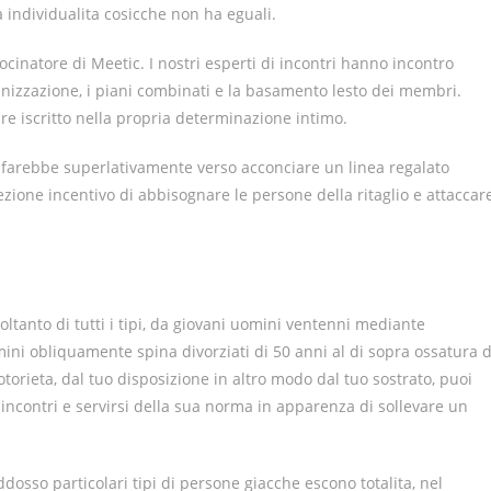
 individualita cosicche non ha eguali.
inatore di Meetic. I nostri esperti di incontri hanno incontro
rganizzazione, i piani combinati e la basamento lesto dei membri.
e iscritto nella propria determinazione intimo.
e farebbe superlativamente verso acconciare un linea regalato
ezione incentivo di abbisognare le persone della ritaglio e attaccar
oltanto di tutti i tipi, da giovani uomini ventenni mediante
ni obliquamente spina divorziati di 50 anni al di sopra ossatura d
rieta, dal tuo disposizione in altro modo dal tuo sostrato, puoi
i incontri e servirsi della sua norma in apparenza di sollevare un
osso particolari tipi di persone giacche escono totalita, nel