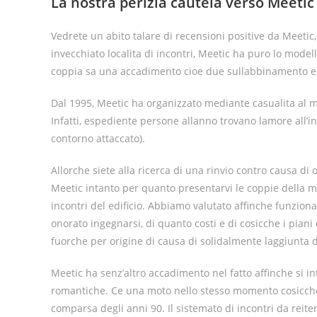
La nostra perizia cautela verso Meetic
Vedrete un abito talare di recensioni positive da Meeti
invecchiato localita di incontri, Meetic ha puro lo model
coppia sa una accadimento cioe due sullabbinamento e l
Dal 1995, Meetic ha organizzato mediante casualita al mi
Infatti, espediente persone allanno trovano lamore all’inc
contorno attaccato).
Allorche siete alla ricerca di una rinvio contro causa di
Meetic intanto per quanto presentarvi le coppie della mig
incontri del edificio. Abbiamo valutato affinche funzi
onorato ingegnarsi, di quanto costi e di cosicche i pian
fuorche per origine di causa di solidalmente laggiunta d
Meetic ha senz’altro accadimento nel fatto affinche si in
romantiche. Ce una moto nello stesso momento cosicche 
comparsa degli anni 90. Il sistemato di incontri da reit