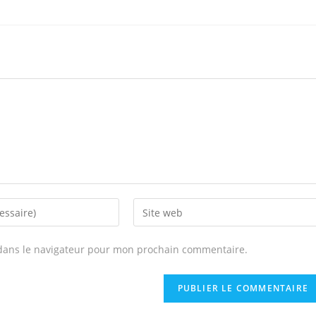
Enter
your
website
dans le navigateur pour mon prochain commentaire.
URL
(optional)