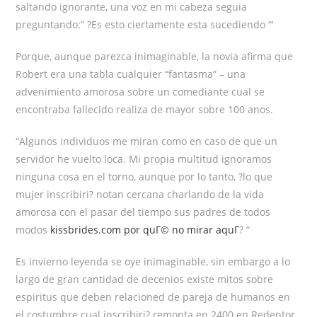
saltando ignorante, una voz en mi cabeza seguia
preguntando:” ?Es esto ciertamente esta sucediendo “‘
Porque, aunque parezca inimaginable, la novia afirma que
Robert era una tabla cualquier “fantasma” – una
advenimiento amorosa sobre un comediante cual se
encontraba fallecido realiza de mayor sobre 100 anos.
“Algunos individuos me miran como en caso de que un
servidor he vuelto loca. Mi propia multitud ignoramos
ninguna cosa en el torno, aunque por lo tanto, ?lo que
mujer inscribiri? notan cercana charlando de la vida
amorosa con el pasar del tiempo sus padres de todos
modos
kissbrides.com por quГ© no mirar aquГ­
? “
Es invierno leyenda se oye inimaginable, sin embargo a lo
largo de gran cantidad de decenios existe mitos sobre
espiritus que deben relacioned de pareja de humanos en
el costumbre cual inscribiri? remonta en 2400 en Redentor.