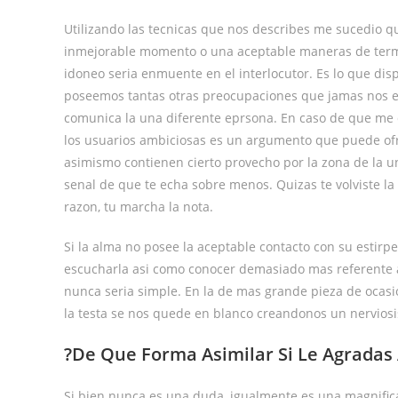
Utilizando las tecnicas que nos describes me sucedio 
inmejorable momento o una aceptable maneras de termin
idoneo seri­a enmuente en el interlocutor. Es lo que d
poseemos tantas otras preocupaciones que jamas nos 
comunica la una diferente eprsona. En caso de que me d
los usuarios ambiciosas es un argumento que puede ofr
asimismo contienen cierto provecho por la zona de la u
senal de que te echa sobre menos. Quizas te volviste la
razon, tu marcha la nota.
Si la alma no posee la aceptable contacto con su estirp
escucharla asi­ como conocer demasiado mas referente a 
nunca seri­a simple. En la de mas grande pieza de ocas
la testa se nos quede en blanco creandonos un nervio
?De Que Forma Asimilar Si Le Agradas
Si bien nunca es una duda, igualmente es una magnifica