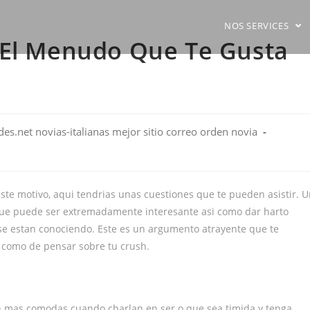
NOS SERVICES
 El Menudo Que Te Gusta
es.net novias-italianas mejor sitio correo orden novia
te motivo, aqui tendri­as unas cuestiones que te pueden asistir. 
ue puede ser extremadamente interesante asi­ como dar harto
 se estan conociendo. Este es un argumento atrayente que te
­ como de pensar sobre tu crush.
n mas comodas cuando charlan en ser o que sea timida y tenga