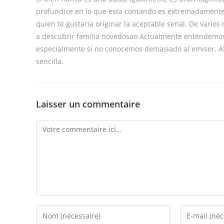
profundice en lo que esta contando es extremadamente
quien te gustaria originar la aceptable senal. De vario
a descubrir familia novedosao Actualmente entendemos,
especialmente si no conocemos demasiado al emisor. A
sencilla.
Laisser un commentaire
Comment
Enter
Enter
your
your