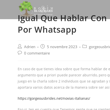
Skip
to
Igual Que Hablar Con
content
Por Whatsapp
Post
Post
Post
Adrien
5 novembre 2023
gorgeousbrid
author:
published:
category:
Post
0 commentaire
comments:
En caso de que tienes idea sobre que forma hablar de es
argumento que a priori puede parecer aburrido, pero q
juego en la charla sobre 2 individuos que se agradan y
aportara varios datos acerca de la manera sobre ser asi
https://gorgeousbrides.net/novias-italianas/
Eso si, ten en cuenta que Tenemos gente que se siente