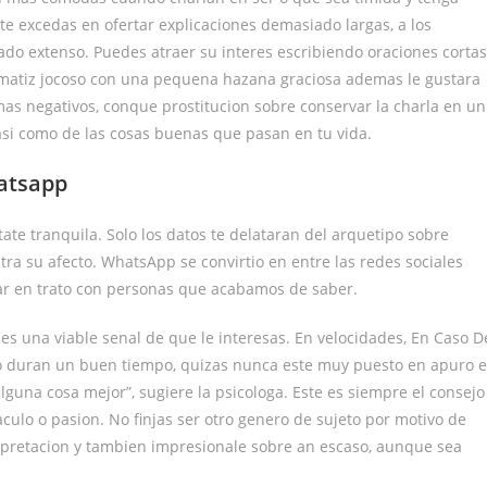
e excedas en ofertar explicaciones demasiado largas, a los
o extenso. Puedes atraer su interes escribiendo oraciones cortas
n matiz jocoso con una pequena hazana graciosa ademas le gustara
as negativos, conque prostitucion sobre conservar la charla en un
asi­ como de las cosas buenas que pasan en tu vida.
hatsapp
ate tranquila. Solo los datos te delataran del arquetipo sobre
ra su afecto. WhatsApp se convirtio en entre las redes sociales
rar en trato con personas que acabamos de saber.
, es una viable senal de que le interesas. En velocidades, En Caso D
o duran un buen tiempo, quizas nunca este muy puesto en apuro 
lguna cosa mejor”, sugiere la psicologa. Este es siempre el consejo
culo o pasion. No finjas ser otro genero de sujeto por motivo de
erpretacion y tambien impresionale sobre an escaso, aunque sea