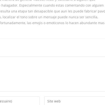
 halagador. Especialmente cuando estas comentando con alguien 
s resulta una etapa tan desapacible que aun les puede fabricar pav
 localizar el tono sobre un mensaje puede nunca ser sencilla,
fortunadamente, las emojis o emoticonos lo hacen abundante mas
Enter
your