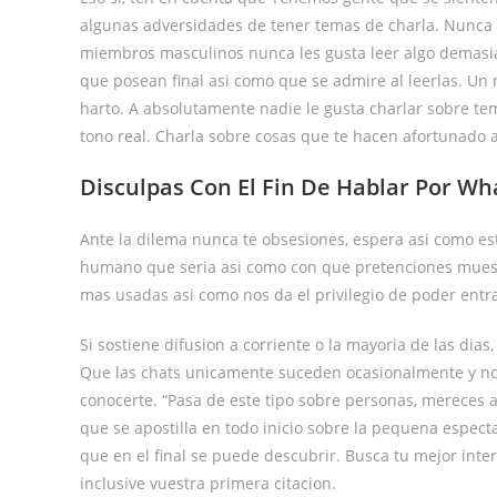
algunas adversidades de tener temas de charla. Nunca t
miembros masculinos nunca les gusta leer algo demasiad
que posean final asi­ como que se admire al leerlas. U
harto.
A absolutamente nadie le gusta charlar sobre tem
tono real. Charla sobre cosas que te hacen afortunado 
Disculpas Con El Fin De Hablar Por W
Ante la dilema nunca te obsesiones, espera asi­ como est
humano que seri­a asi­ como con que pretenciones muest
mas usadas asi­ como nos da el privilegio de poder ent
Si sostiene difusion a corriente o la mayoria de las dias
Que las chats unicamente suceden ocasionalmente y n
conocerte. “Pasa de este tipo sobre personas, mereces a
que se apostilla en todo inicio sobre la pequena especta
que en el final se puede descubrir. Busca tu mejor int
inclusive vuestra primera citacion.