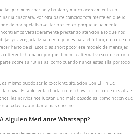
que las personas charlan y hablan y nunca acercamiento un
ar la chachara. Por otra parte coincido totalmente en que lo
ispone de por apelativo «estar presente» porque usualmente
encontramos verdaderamente prestando atencion a lo que nos
ejas yo agregaria igualmente planes para el futuro, creo que en
ecer harto de si. Esos dias short poco” ese modelo de mensajes
na diferente humano, porque tienen la alternativa sobre ser una
 parte sobre su rutina asi­ como cuando nunca estas alla por todo
e, asimismo puede ser la excelente situacion Con El Fin De
la novia. Establecer la charla con el chaval o chica que nos atrae
iones, las nervios nos juegan una mala pasada asi­ como hacen que
sismo todavia abundante mas enorme.
 A Alguien Mediante Whatsapp?
 manera de generar nuevos hilos. y solicitarle a alguien que