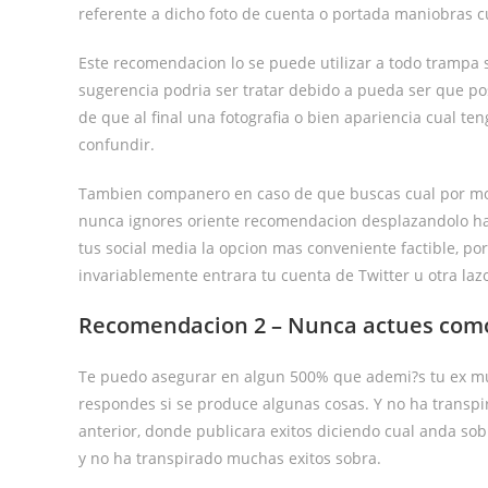
referente a dicho foto de cuenta o portada maniobras 
Este recomendacion lo se puede utilizar a todo trampa so
sugerencia podri­a ser tratar debido a pueda ser que 
de que al final una fotografia o bien apariencia cual te
confundir.
Tambien companero en caso de que buscas cual por moti
nunca ignores oriente recomendacion desplazandolo haci
tus social media la opcion mas conveniente factible, por
invariablemente entrara tu cuenta de Twitter u otra lazo
Recomendacion 2 – Nunca actues como 
Te puedo asegurar en algun 500% que ademi?s tu ex mu
respondes si se produce algunas cosas. Y no ha transpi
anterior, donde publicara exitos diciendo cual anda sobre
y no ha transpirado muchas exitos sobra.