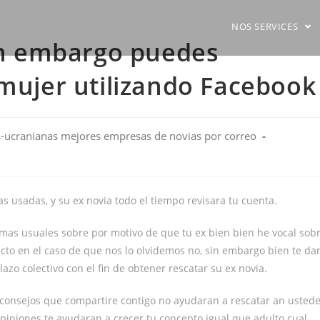
NOS SERVICES
sin embargo puedes
 mujer utilizando Facebook
-ucranianas mejores empresas de novias por correo
s usadas, y su ex novia todo el tiempo revisara tu cuenta.
 mas usuales sobre por motivo de que tu ex bien bien he vocal sob
ecto en el caso de que nos lo olvidemos no, sin embargo bien te da
lazo colectivo con el fin de obtener rescatar su ex novia.
os consejos que compartire contigo no ayudaran a rescatar an usted
piniones te ayudaran a crecer tu concepto igual que adulto cual