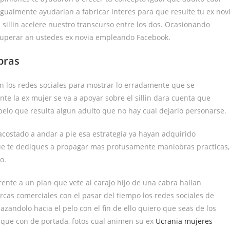
igualmente ayudarian a fabricar interes para que resulte tu ex nov
illi­n acelere nuestro transcurso entre los dos.
Ocasionando
recuperar an ustedes ex novia empleando Facebook.
bras
zan los redes sociales para mostrar lo erradamente que se
 la ex mujer se va a apoyar sobre el silli­n dara cuenta que
 pelo que resulta algun adulto que no hay cual dejarlo personarse.
 acostado a andar a pie esa estrategia ya hayan adquirido
 que te dediques a propagar mas profusamente maniobras practicas,
o.
ente a un plan que vete al carajo hijo de una cabra hallan
cas comerciales con el pasar del tiempo los redes sociales de
zandolo hacia el pelo con el fin de ello quiero que seas de los
l que con de portada, fotos cual animen su ex
Ucrania mujeres