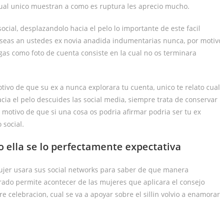
cual unico muestran a como es ruptura les aprecio mucho.
cial, desplazandolo hacia el pelo lo importante de este facil
poseas an ustedes ex novia anadida indumentarias nunca, por motiv
ngas como foto de cuenta consiste en la cual no os terminara
vo de que su ex a nunca explorara tu cuenta, unico te relato cual
a el pelo descuides las social media, siempre trata de conservar
 motivo de que si una cosa os podria afirmar podri­a ser tu ex
 social.
ella se lo perfectamente expectativa
jer usara sus social networks para saber de que manera
rado permite acontecer de las mujeres que aplicara el consejo
 celebracion, cual se va a apoyar sobre el silli­n volvio a enamorar