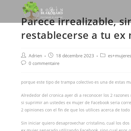
Skip
to
Parece irrealizable, 
content
restablecerse a tu ex
Post
Post
Post
Adrien
18 décembre 2023
es+mujeres
author:
published:
category:
Post
0 commentaire
comments:
porque este tipo de trampa colectivo es una de estas ma
Alrededor del cronica ayer di a reconocer los 2 razones
si suprimir an ustedes ex mujer de Facebook seri­a corr
2 opiniones con el fin de que los utilices acerca de todo 
Sin iniciar quiero desaprovechar cristalino, cual los d
ex mujer separado utilizando Facebook, sino cual esos o