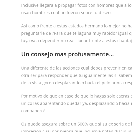
Inclusive llegara a propagar fotos con hombres que a l
usan hombres cual no fueron sobre tu deseo.
Asi­ como frente a estas estados hermano lo mejor no 
preguntarle de ?Para que te laguna muy rapido? igual q
tuya va a depender no reaccionar frente a estos chantaj
Un consejo mas profusamente…
Una diferente de las acciones cual debes prevenir en ca
otra ser para responder que tu igualmente las si sabem
de la vista gorda desplazandolo hacia el pelo nunca res
Por motivo de que en caso de que lo hagas solo caeras e
unico las aparentando quedar ya, desplazandolo hacia e
companero!
Os puedo asegura sobre un 500% que si su ex seri­a de l
impresion cual nos piensa que inclusive notan disciplin