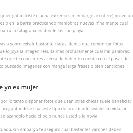
quier gatito triste (suena extremo sin embargo acontece) posee u
gos o en la barra practicando maniobras nuevas ?finalmente cual
barra la fotografia en donde las con playa.
as a sobre existir bastante claras, tienes que comunicar fotos
que lo joya la imagen resulta mas profusamente cual mil palabras,
nte que te concentres acerca de haber tu cuenta con el pasar del
rato buscado imagenes con manga larga frases o bien canciones
de yo ex mujer
por lo tanto disponer fotos que usan otras chicas suele beneficiar
preguntandose cual este tipo de ocurriendo joviales tu vida, por
esplazandolo hacia el pelo nunca usted a la novia.
ado, sin embargo te aseguro cual bastantes varones deben