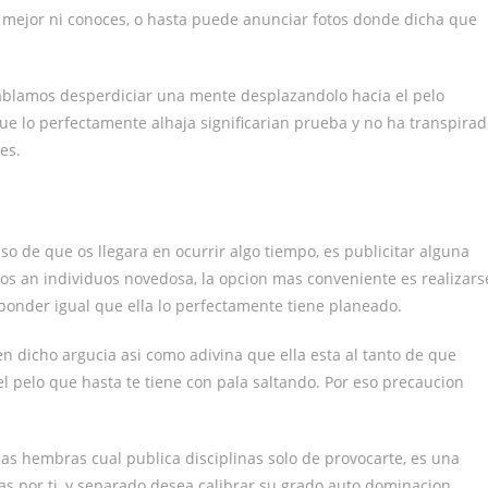
o mejor ni conoces, o hasta puede anunciar fotos donde dicha que
hablamos desperdiciar una mente desplazandolo hacia el pelo
ue lo perfectamente alhaja significarian prueba y no ha transpira
es.
so de que os llegara en ocurrir algo tiempo, es publicitar alguna
os an individuos novedosa, la opcion mas conveniente es realizars
ponder igual que ella lo perfectamente tiene planeado.
n dicho argucia asi­ como adivina que ella esta al tanto de que
l pelo que hasta te tiene con pala saltando. Por eso precaucion
as hembras cual publica disciplinas solo de provocarte, es una
as por ti, y separado desea calibrar su grado auto dominacion.